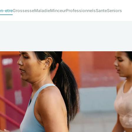
en-etre
Grossesse
Maladie
Minceur
Professionnels
Sante
Seniors