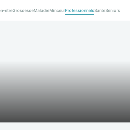
en-etre
Grossesse
Maladie
Minceur
Professionnels
Sante
Seniors